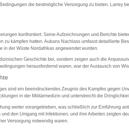
Bedingungen die bestmögliche Versorgung zu bieten. Larrey beis
erungen konfrontiert. Seine Aufzeichnungen und Berichte bieten
n zu kämpfen hatten. Aubans Nachlass umfasst detaillierte Besc
die in der Wüste Nordafrikas angewendet wurden.
izinischen Geschichte bei, sondern zeigen auch die Anpassungsf
edingungen herausfordernd waren, war der Austausch von Wis
hte
ges sind ein beeindruckendes Zeugnis des Kampfes gegen Unwi
lungen in der Militärmedizin und unterstreicht die Dringlichkei
ung weiter vorangetrieben, was schließlich zur Einführung antis
 und den Umgang mit Infektionen, und ihre Arbeiten zeigten deut
ischer Versorgung notwendig waren.