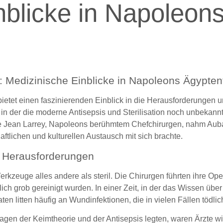
nblicke in Napoleon
 Medizinische Einblicke in Napoleons Ägypten
ietet einen faszinierenden Einblick in die Herausforderungen
in der die moderne Antisepsis und Sterilisation noch unbekannt
an Larrey, Napoleons berühmtem Chefchirurgen, nahm Auban an
ftlichen und kulturellen Austausch mit sich brachte.
d Herausforderungen
kzeuge alles andere als steril. Die Chirurgen führten ihre Ope
lich grob gereinigt wurden. In einer Zeit, in der das Wissen üb
en litten häufig an Wundinfektionen, die in vielen Fällen tödli
gen der Keimtheorie und der Antisepsis legten, waren Ärzte wie